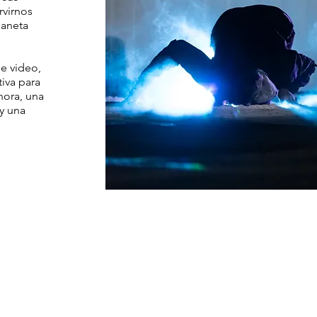
virnos
laneta
de video,
tiva para
nora, una
y una