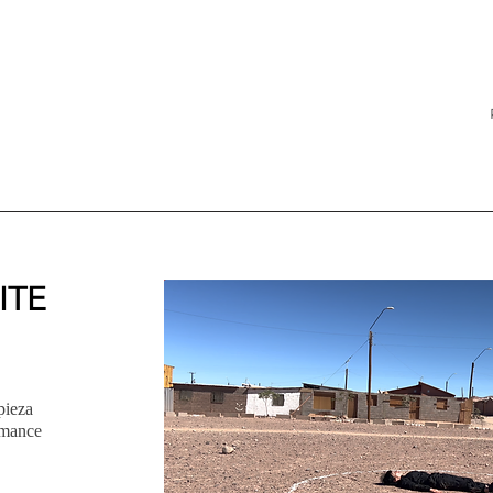
ITE
pieza
rmance