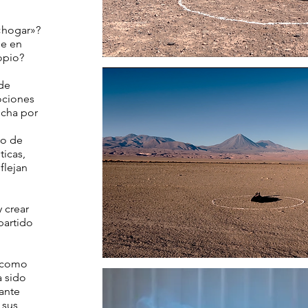
«hogar»?
se en
opio?
 de
ociones
ucha por
no de
ticas,
flejan
 crear
partido
o como
a sido
ante
 sus