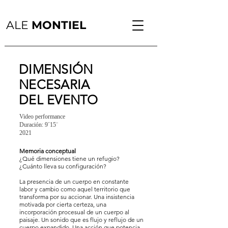
ALE
MONTIEL
DIMENSIÓN
NECESARIA
DEL EVENTO
Video performance
Duración: 9´15¨
2021
Memoria conceptual
¿Qué dimensiones tiene un refugio?
¿Cuánto lleva su configuración?
La presencia de un cuerpo en constante
labor y cambio como aquel territorio que
transforma por su accionar. Una insistencia
motivada por cierta certeza, una
incorporación procesual de un cuerpo al
paisaje. Un sonido que es flujo y reflujo de un
cuerpo expandido. Una acción que potencia