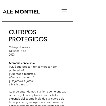
ALE
MONTIEL
CUERPOS
PROTEGIDOS
Video performance
Duración: 4´53¨
2023
Memoria conceptual
¿Qué cuerpos-territorios merecen ser
protegidos?
¿Cuerpos o recursos?
¿Cuidado o control?
¿Objetos o sujetos?
¿Existir o resistir?
Cuando entendemos a la tierra como entidad
sintiente, el concepto de comunidad se
expande del cuerpo individual al cuerpo de
la propia tierra, incluyendo a no-humanos y
consecuentemente el mundo cobra sentido